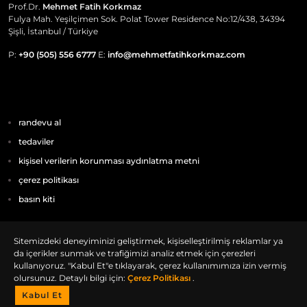
Prof.Dr.
Mehmet Fatih Korkmaz
Fulya Mah. Yeşilçimen Sok. Polat Tower Residence No:12/438, 34394
Şişli, İstanbul / Türkiye
P:
+90 (505) 556 6777
E:
info@mehmetfatihkorkmaz.com
randevu al
tedaviler
kişisel verilerin korunması aydınlatma metni
çerez politikası
basın kiti
© 2024 Prof. Dr. Mehmet Fatih Korkmaz Omurga ve Skolyoz Doktoru
Sitemizdeki deneyiminizi geliştirmek, kişiselleştirilmiş reklamlar ya
İstanbul, Türkiye
da içerikler sunmak ve trafiğimizi analiz etmek için çerezleri
kullanıyoruz. "Kabul Et"e tıklayarak, çerez kullanımımıza izin vermiş
olursunuz. Detaylı bilgi için:
Çerez Politikası
.
Kabul Et