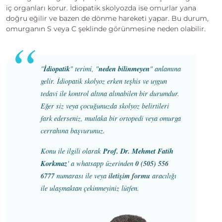
iç organları korur. İdiopatik skolyozda ise omurlar yana
doğru eğilir ve bazen de dönme hareketi yapar. Bu durum,
omurganın S veya C şeklinde görünmesine neden olabilir.
İdiopatik
neden bilinmeyen
"
" terimi, "
" anlamına
gelir. İdiopatik skolyoz erken teşhis ve uygun
tedavi ile kontrol altına alınabilen bir durumdur.
Eğer siz veya çocuğunuzda skolyoz belirtileri
fark ederseniz, mutlaka bir ortopedi veya omurga
cerrahına başvurunuz.
Prof. Dr. Mehmet Fatih
Konu ile ilgili olarak
Korkmaz
0 (505) 556
' a whatsapp üzerinden
6777
iletişim formu
numarası ile veya
aracılığı
ile ulaşmaktan çekinmeyiniz lütfen.