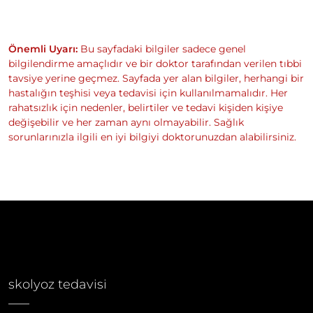
Önemli Uyarı:
Bu sayfadaki bilgiler sadece genel
bilgilendirme amaçlıdır ve bir doktor tarafından verilen tıbbi
tavsiye yerine geçmez. Sayfada yer alan bilgiler, herhangi bir
hastalığın teşhisi veya tedavisi için kullanılmamalıdır. Her
rahatsızlık için nedenler, belirtiler ve tedavi kişiden kişiye
değişebilir ve her zaman aynı olmayabilir. Sağlık
sorunlarınızla ilgili en iyi bilgiyi doktorunuzdan alabilirsiniz.
skolyoz tedavisi