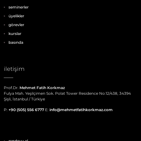
seminerler
üyelikler
görevler
kurslar
basında
iletişim
Prof.Dr.
Mehmet Fatih Korkmaz
Fulya Mah. Yeşilçimen Sok. Polat Tower Residence No:12/438, 34394
Şişli, İstanbul / Türkiye
P:
+90 (505) 556 6777
E:
info@mehmetfatihkorkmaz.com
randevu al