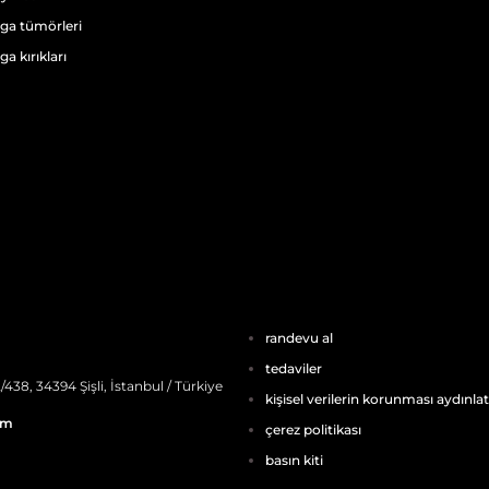
ga tümörleri
a kırıkları
randevu al
tedaviler
38, 34394 Şişli, İstanbul / Türkiye
kişisel verilerin korunması aydınl
om
çerez politikası
basın kiti