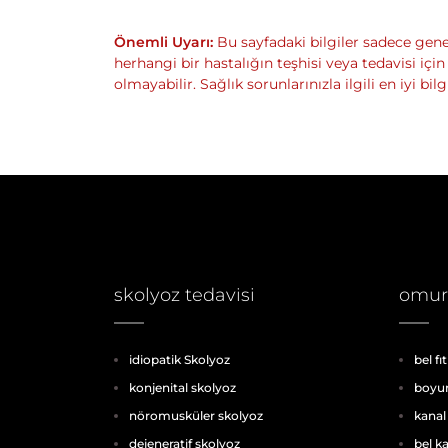
Önemli Uyarı:
Bu sayfadaki bilgiler sadece genel
herhangi bir hastalığın teşhisi veya tedavisi için
olmayabilir. Sağlık sorunlarınızla ilgili en iyi bil
skolyoz tedavisi
omurg
idiopatik Skolyoz
bel fıt
konjenital skolyoz
boyun 
nöromusküler skolyoz
kanal
dejeneratif skolyoz
bel k