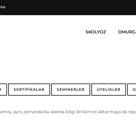
evu
SKOLYOZ
OMURG
R
SERTİFİKALAR
SEMİNERLER
ÜYELİKLER
G
miş, aynı zamanda bu alanda bilgi birikimini aktarmaya da teşvi