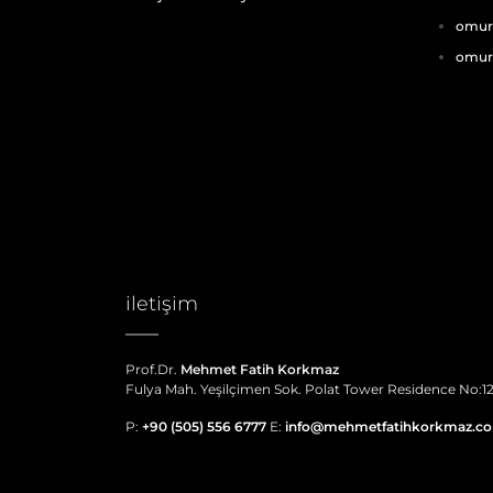
omur
omurg
iletişim
Prof.Dr.
Mehmet Fatih Korkmaz
Fulya Mah. Yeşilçimen Sok. Polat Tower Residence No:12/4
P:
+90 (505) 556 6777
E:
info@mehmetfatihkorkmaz.c