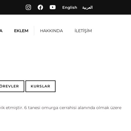
English
العربية
HAKKINDA
Search
İLETİŞİM
A
EKLEM
ÖREVLER
KURSLAR
k etmiştir. 6 tanesi omurga cerrahisi alanında olmak üzere