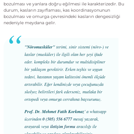
bozulması ve yanlara doğru eğilmesi ile karakterizedir. Bu
durum, kasların zayıflaması, kas koordinasyonunun
bozulması ve omurga çevresindeki kasların dengesizliği
nedeniyle meydana gelir.
"Nöromusküler"
terimi, sinir sistemi (nöro-) ve
kaslar (musküler) ile ilgili olan her şeyi ifade
eder. kompleks bir durumdur ve multidisipliner
bir yaklaşım gerektirir. Erken teşhis ve uygun
tedavi, hastanın yaşam kalitesini önemli ölçüde
artırabilir. Eğer kendinizde veya çocuğunuzda
skolyoz belirtileri fark ederseniz, mutlaka bir
ortopedi veya omurga cerrahına başvurunuz.
Prof. Dr. Mehmet Fatih Korkmaz
' a whatsapp
0 (505) 556 6777
üzerinden
mesaj yazarak,
iletişim formu
arayarak veya
aracılığı ile
ulaşabilir ve randevu planlayabilirsiniz.