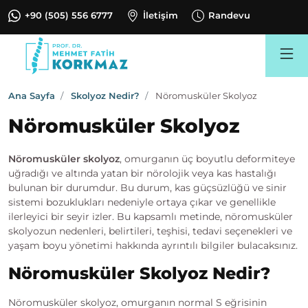
+90 (505) 556 6777
İletişim
Randevu
Search
Ana Sayfa
Skolyoz Nedir?
Nöromusküler Skolyoz
Nöromusküler Skolyoz
Nöromusküler skolyoz
, omurganın üç boyutlu deformiteye
uğradığı ve altında yatan bir nörolojik veya kas hastalığı
bulunan bir durumdur. Bu durum, kas güçsüzlüğü ve sinir
sistemi bozuklukları nedeniyle ortaya çıkar ve genellikle
ilerleyici bir seyir izler. Bu kapsamlı metinde, nöromusküler
skolyozun nedenleri, belirtileri, teşhisi, tedavi seçenekleri ve
yaşam boyu yönetimi hakkında ayrıntılı bilgiler bulacaksınız.
Nöromusküler Skolyoz Nedir?
Nöromusküler skolyoz, omurganın normal S eğrisinin