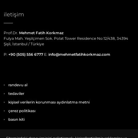
iletişim
Prof.Dr.
Mehmet Fatih Korkmaz
Fulya Mah. Yeşilçimen Sok. Polat Tower Residence No:12/438, 34394
Şişli, İstanbul / Türkiye
P:
+90 (505) 556 6777
E:
info@mehmetfatihkorkmaz.com
randevu al
tedaviler
kişisel verilerin korunması aydınlatma metni
çerez politikası
basın kiti
© 2024 Prof. Dr. Mehmet Fatih Korkmaz Omurga ve Skolyoz Doktoru