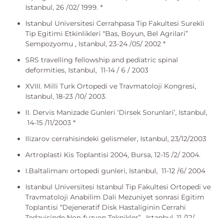
Istanbul, 26 /02/ 1999. *
Istanbul Universitesi Cerrahpasa Tip Fakultesi Surekli
Tip Egitimi Etkinlikleri “Bas, Boyun, Bel Agrilari”
Sempozyomu , Istanbul, 23-24 /05/ 2002 *
SRS travelling fellowship and pediatric spinal
deformities, Istanbul, 11-14 / 6 / 2003
XVIII. Milli Turk Ortopedi ve Travmatoloji Kongresi,
Istanbul, 18-23 /10/ 2003.
II. Dervis Manizade Gunleri ‘Dirsek Sorunlari’, Istanbul,
14-15 /11/2003 *
Ilizarov cerrahisindeki gelismeler, Istanbul, 23/12/2003
Artroplasti Kis Toplantisi 2004, Bursa, 12-15 /2/ 2004.
I.Baltalimanı ortopedi gunleri, Istanbul, 11-12 /6/ 2004
Istanbul Universitesi Istanbul Tip Fakultesi Ortopedi ve
Travmatoloji Anabilim Dali Mezuniyet sonrasi Egitim
Toplantisi “Dejeneratif Disk Hastaliginin Cerrahi
Tedavisinde Non-fuzyon Teknikler” , Istanbul, 11 /12/