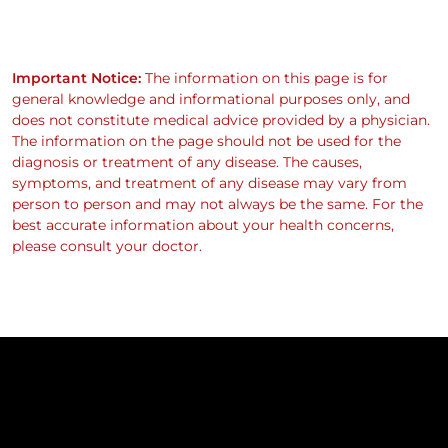
Important Notice:
The information on this page is for
general knowledge and informational purposes only, and
does not constitute medical advice provided by a physician.
The information on the page should not be used for the
diagnosis or treatment of any disease. The causes,
symptoms, and treatment of any disease may vary from
person to person and may not always be the same. For the
best accurate information about your health concerns,
please consult your doctor.