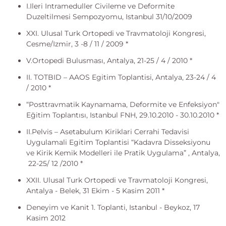
I.Ileri Intrameduller Civileme ve Deformite
Duzeltilmesi Sempozyomu, Istanbul 31/10/2009
XXI. Ulusal Turk Ortopedi ve Travmatoloji Kongresi,
Cesme/Izmir, 3 -8 / 11 / 2009 *
V.Ortopedi Bulusması, Antalya, 21-25 / 4 / 2010 *
II. TOTBID – AAOS Egitim Toplantisi, Antalya, 23-24 / 4
/ 2010 *
“Posttravmatik Kaynamama, Deformite ve Enfeksiyon"
Eğitim Toplantısı, Istanbul FNH, 29.10.2010 - 30.10.2010 *
II.Pelvis – Asetabulum Kiriklari Cerrahi Tedavisi
Uygulamali Egitim Toplantisi “Kadavra Disseksiyonu
ve Kirik Kemik Modelleri ile Pratik Uygulama” , Antalya,
22-25/ 12 /2010 *
XXII. Ulusal Turk Ortopedi ve Travmatoloji Kongresi,
Antalya - Belek, 31 Ekim - 5 Kasim 2011 *
Deneyim ve Kanit 1. Toplanti, Istanbul - Beykoz, 17
Kasim 2012