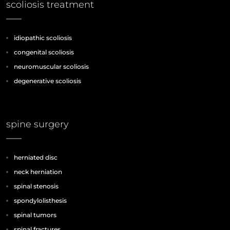
scoliosis treatment
idiopathic scoliosis
congenital scoliosis
neuromuscular scoliosis
degenerative scoliosis
spine surgery
herniated disc
neck herniation
spinal stenosis
spondylolisthesis
spinal tumors
spinal fractures